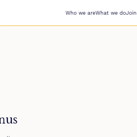
Who we are
What we do
Join
nus