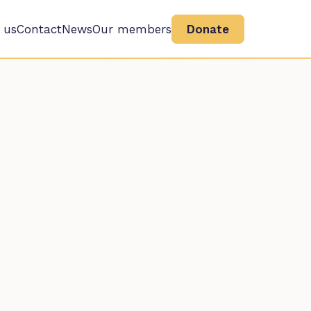
 us
Contact
News
Our members
Donate