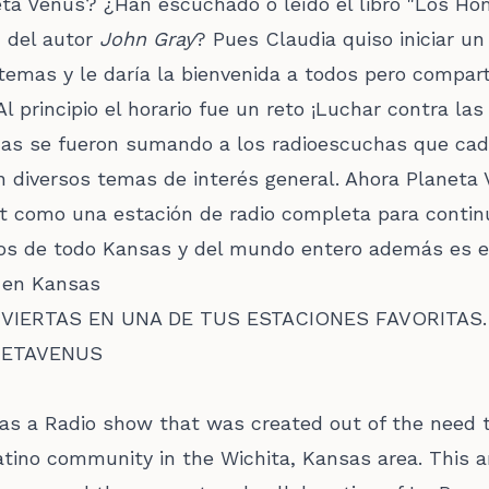
eta Venus? ¿Han escuchado o leído el libro "Los H
, del autor
John Gray
? Pues Claudia quiso iniciar u
 temas y le daría la bienvenida a todos pero compar
l principio el horario fue un reto ¡Luchar contra las
nas se fueron sumando a los radioescuchas que ca
n diversos temas de interés general. Ahora Planeta 
et como una estación de radio completa para contin
nos de todo Kansas y del mundo entero además es e
 en Kansas
IERTAS EN UNA DE TUS ESTACIONES FAVORITAS.
NETAVENUS
 as a Radio show that was created out of the need 
tino community in the Wichita, Kansas area. This a