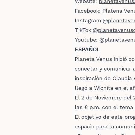
Website:
planetavenus.
Facebook:
Platena Ven
Instagram:
@
planetave
TikTok:@
planetavenuso
Youtube:
@planetavenu
ESPAÑOL
Planeta Venus inició c
conectar y comunicar a
inspiración de Claudia
llegó a Wichita en el a
El 2 de Noviembre del 
las 8 p.m. con el tema
El objetivo de este pro
espacio para la comuni