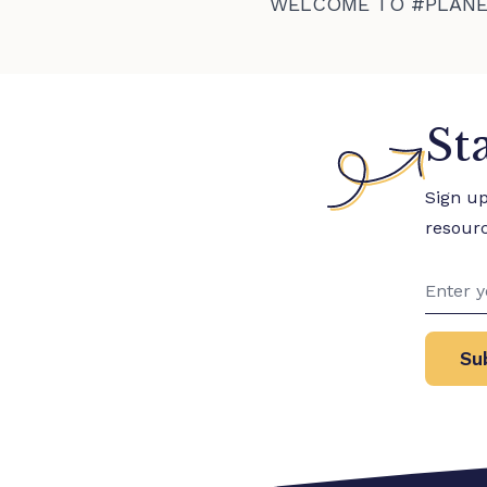
WELCOME TO #PLAN
St
Sign u
resour
Su